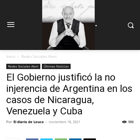
.
.
Inicio
Redes Sociales Alert
Redes Sociales Alert
Últimas Noticias
El Gobierno justificó la no
injerencia de Argentina en los
casos de Nicaragua,
Venezuela y Cuba
Por
El diario de Leuco
-
noviembre 18, 2021
986