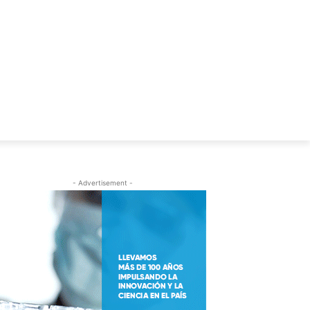
S
C.V. ALFREDO LEUCO
- Advertisement -