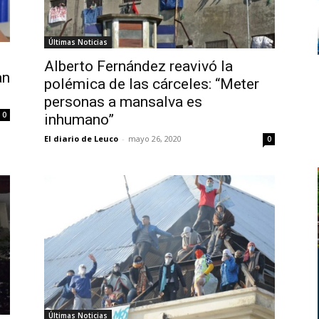
Últimas Noticias
Alberto Fernández reavivó la
an
polémica de las cárceles: “Meter
personas a mansalva es
0
inhumano”
El diario de Leuco
-
mayo 26, 2020
0
Últimas Noticias