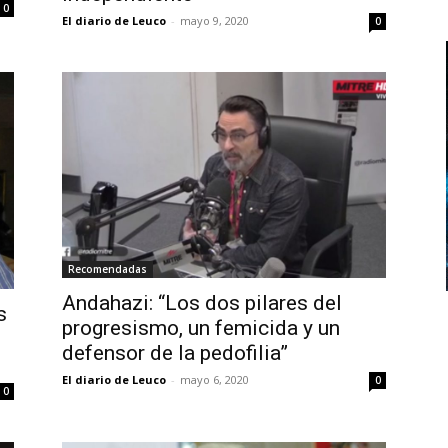
0
El diario de Leuco
-
mayo 9, 2020
0
Recomendadas
Andahazi: “Los dos pilares del
s
progresismo, un femicida y un
defensor de la pedofilia”
El diario de Leuco
-
mayo 6, 2020
0
0