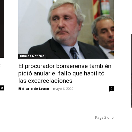
Últimas Noticias
:
El procurador bonaerense también
pidió anular el fallo que habilitó
las excarcelaciones
0
El diario de Leuco
-
mayo 6, 2020
0
Page 2 of 5