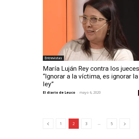
Entrevistas
María Luján Rey contra los jueces
“Ignorar a la víctima, es ignorar la
ley”
El diario de Leuco
-
mayo 6, 2020
...
1
2
3
5