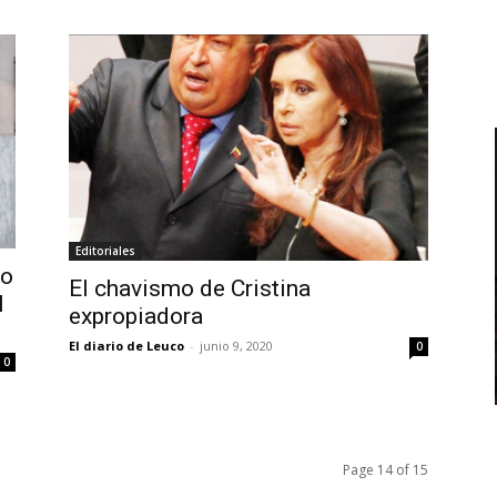
Editoriales
lo
El chavismo de Cristina
l
expropiadora
El diario de Leuco
-
junio 9, 2020
0
0
Page 14 of 15