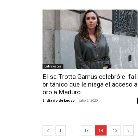
Entrevistas
Elisa Trotta Gamus celebró el fal
británico que le niega el acceso a
oro a Maduro
El diario de Leuco
-
julio 2, 2020
...
1
13
14
15