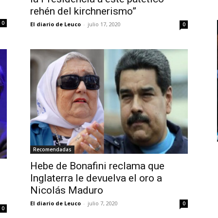
rehén del kirchnerismo”
0
El diario de Leuco
-
julio 17, 2020
0
Recomendadas
Hebe de Bonafini reclama que
Inglaterra le devuelva el oro a
Nicolás Maduro
El diario de Leuco
-
julio 7, 2020
0
0