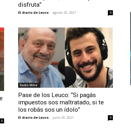
disfruta”
El diario de Leuco
-
agosto 20, 2021
0
Radio Mitre
Pase de los Leuco: “Si pagás
e
impuestos sos maltratado, si te
los robás sos un ídolo”
El diario de Leuco
-
junio 29, 2021
0
0