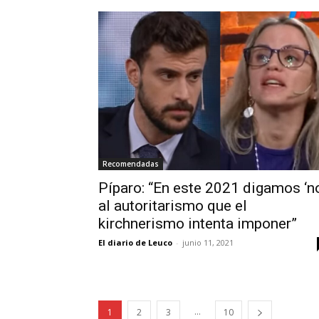
Recomendadas
Píparo: “En este 2021 digamos ‘no
al autoritarismo que el
kirchnerismo intenta imponer”
El diario de Leuco
-
junio 11, 2021
...
1
2
3
10