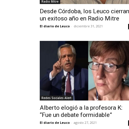
Radio Mitre
Desde Córdoba, los Leuco cierra
un exitoso año en Radio Mitre
El diario de Leuco
-
diciembre 31, 2021
Redes Sociales Alert
Alberto elogió a la profesora K:
“Fue un debate formidable”
El diario de Leuco
-
agosto 27, 2021