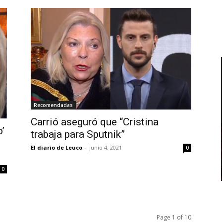
Recomendadas
Carrió aseguró que “Cristina
’
trabaja para Sputnik”
El diario de Leuco
-
junio 4, 2021
0
0
Page 1 of 10