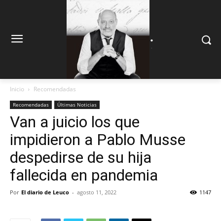
.
.
Inicio
Recomendadas
Recomendadas
Últimas Noticias
Van a juicio los que
impidieron a Pablo Musse
despedirse de su hija
fallecida en pandemia
Por
El diario de Leuco
-
agosto 11, 2022
1147