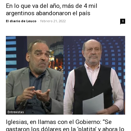
En lo que va del año, más de 4 mil
argentinos abandonaron el país
El diario de Leuco
-
febrero 21, 2022
0
Entrevistas
Iglesias, en llamas con el Gobierno: “Se
gastaron los dólares en la ‘platita’ y ahora lo