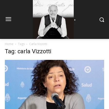
.
.
Home
Tags
Carla Vizzotti
Tag: carla Vizzotti