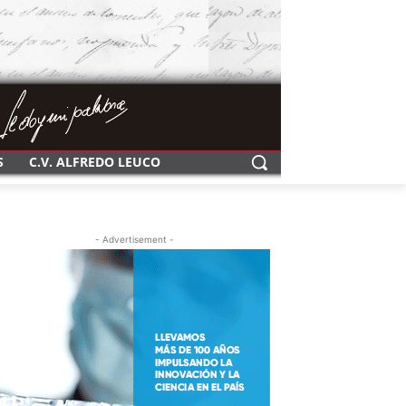
S
C.V. ALFREDO LEUCO
- Advertisement -