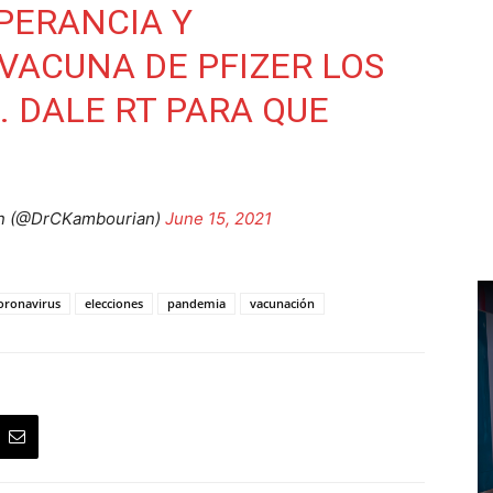
PERANCIA Y
 VACUNA DE PFIZER LOS
. DALE RT PARA QUE
an (@DrCKambourian)
June 15, 2021
oronavirus
elecciones
pandemia
vacunación