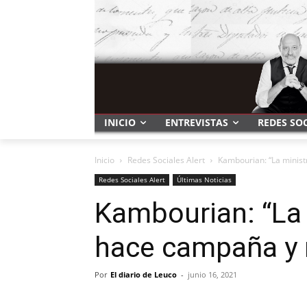
INICIO
ENTREVISTAS
REDES SO
Inicio
Redes Sociales Alert
Kambourian: “La minist
Redes Sociales Alert
Últimas Noticias
Kambourian: “La 
hace campaña y 
Por
El diario de Leuco
-
junio 16, 2021