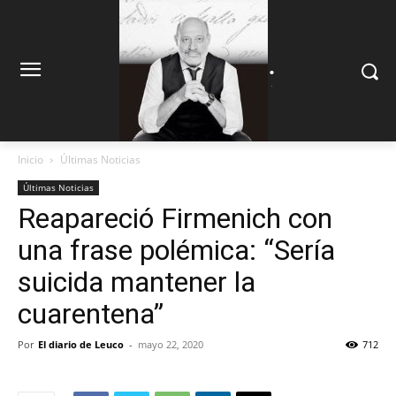
.
.
Inicio
Últimas Noticias
Últimas Noticias
Reapareció Firmenich con
una frase polémica: “Sería
suicida mantener la
cuarentena”
Por
El diario de Leuco
-
mayo 22, 2020
712