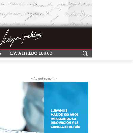
S
C.V. ALFREDO LEUCO
- Advertisement -