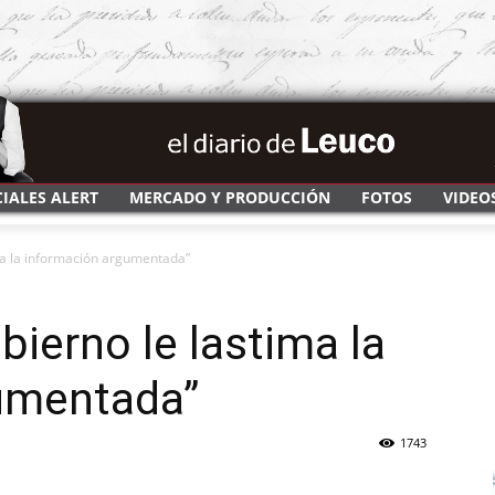
CIALES ALERT
MERCADO Y PRODUCCIÓN
FOTOS
VIDEO
ima la información argumentada”
obierno le lastima la
umentada”
1743