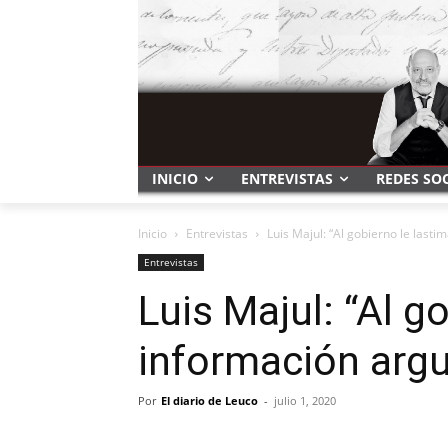
INICIO
ENTREVISTAS
REDES SO
Inicio
Entrevistas
Luis Majul: “Al gobierno le last
Entrevistas
Luis Majul: “Al g
información arg
Por
El diario de Leuco
-
julio 1, 2020