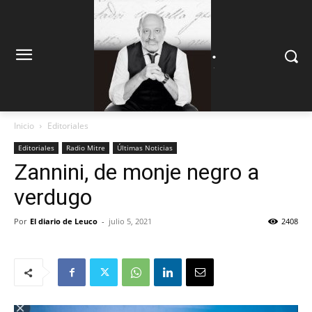
.
.
Inicio
Editoriales
Editoriales
Radio Mitre
Últimas Noticias
Zannini, de monje negro a
verdugo
Por
El diario de Leuco
-
julio 5, 2021
2408