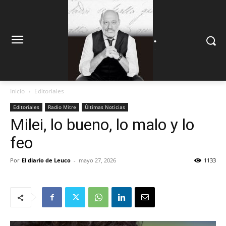
.
.
Inicio
Editoriales
Editoriales
Radio Mitre
Últimas Noticias
Milei, lo bueno, lo malo y lo
feo
Por
El diario de Leuco
-
mayo 27, 2026
1133