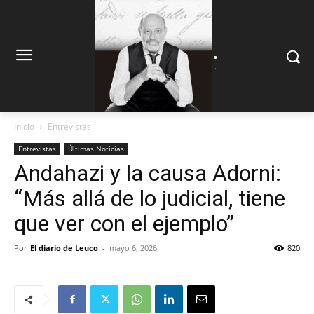
.
.
Inicio
Entrevistas
Entrevistas
Últimas Noticias
Andahazi y la causa Adorni:
“Más allá de lo judicial, tiene
que ver con el ejemplo”
Por
El diario de Leuco
-
mayo 6, 2026
820