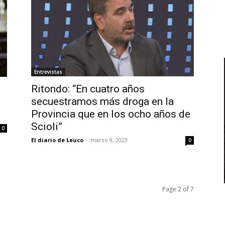
Entrevistas
Ritondo: “En cuatro años
secuestramos más droga en la
Provincia que en los ocho años de
Scioli”
0
El diario de Leuco
-
marzo 9, 2023
0
Page 2 of 7