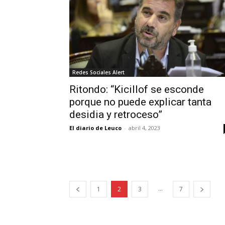
Redes Sociales Alert
Ritondo: “Kicillof se esconde
porque no puede explicar tanta
desidia y retroceso”
El diario de Leuco
-
abril 4, 2023
...
1
2
3
7