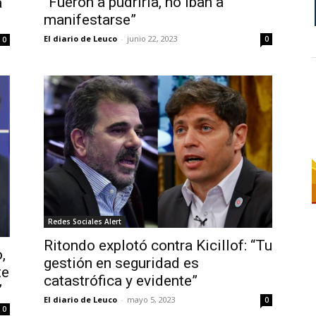
“Fueron a pudrirla, no iban a
a
manifestarse”
El diario de Leuco
-
junio 22, 2023
0
0
Redes Sociales Alert
Ritondo explotó contra Kicillof: “Tu
,
gestión en seguridad es
te
catastrófica y evidente”
”
El diario de Leuco
-
mayo 5, 2023
0
0