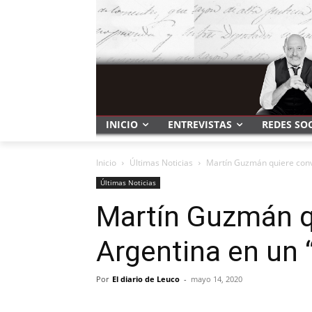
INICIO
ENTREVISTAS
REDES SO
Inicio
Últimas Noticias
Martín Guzmán quiere conve
Últimas Noticias
Martín Guzmán qu
Argentina en un 
Por
El diario de Leuco
-
mayo 14, 2020