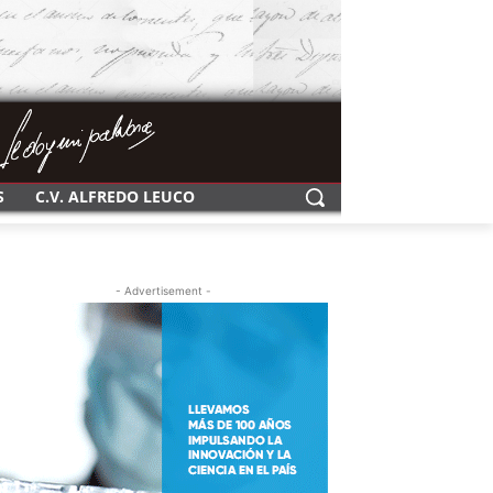
S
C.V. ALFREDO LEUCO
- Advertisement -