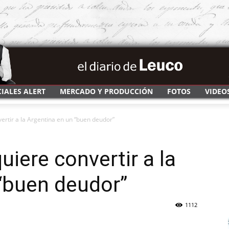
CIALES ALERT
MERCADO Y PRODUCCIÓN
FOTOS
VIDEO
rtir a la Argentina en un “buen deudor”
iere convertir a la
“buen deudor”
1112