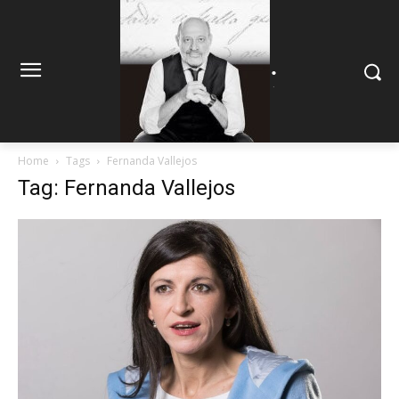
.
.
Home
Tags
Fernanda Vallejos
Tag: Fernanda Vallejos