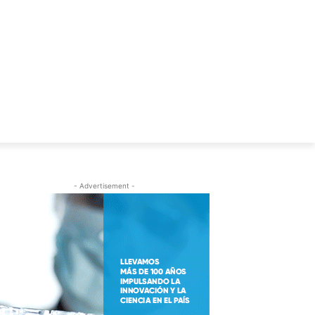
S
C.V. ALFREDO LEUCO
- Advertisement -