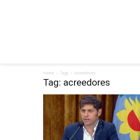
INICIO
ENTREVISTAS
REDES SO
Home
Tags
Acreedores
Tag: acreedores