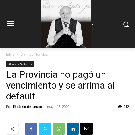
.
.
Inicio
Últimas Noticias
Últimas Noticias
La Provincia no pagó un
vencimiento y se arrima al
default
Por
El diario de Leuco
-
mayo 15, 2020
912