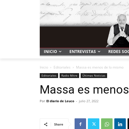
INICIO
ENTREVISTAS
REDES SO
Inicio
Editoriales
Massa es menos de lo mismo
Editoriales
Radio Mitre
Últimas Noticias
Massa es menos
Por
El diario de Leuco
-
julio 27, 2022
Share