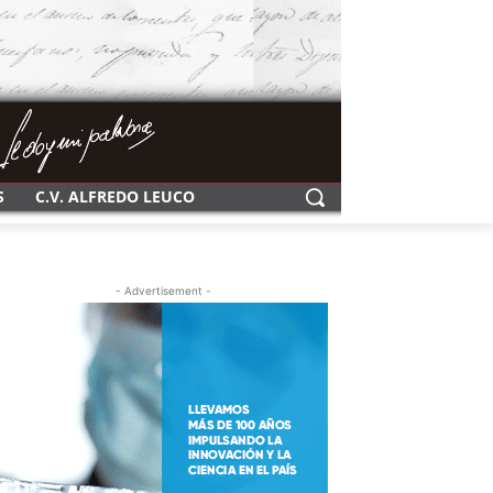
S
C.V. ALFREDO LEUCO
- Advertisement -