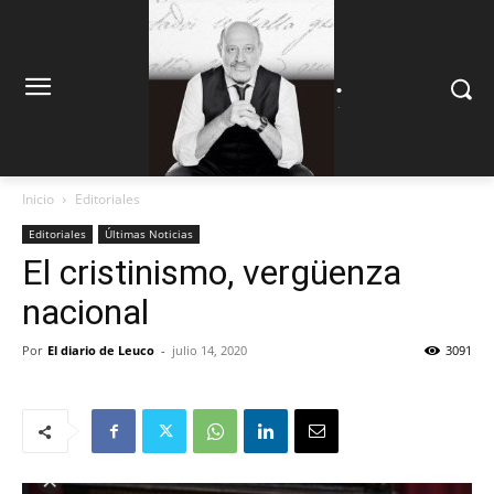
.
.
Inicio
Editoriales
Editoriales
Últimas Noticias
El cristinismo, vergüenza
nacional
Por
El diario de Leuco
-
julio 14, 2020
3091