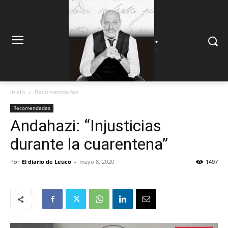
.
.
Inicio
Recomendadas
Recomendadas
Andahazi: “Injusticias
durante la cuarentena”
Por
El diario de Leuco
-
mayo 8, 2020
1497