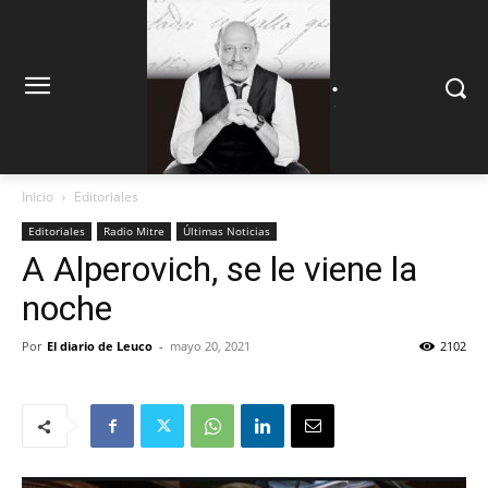
.
.
Inicio
Editoriales
Editoriales
Radio Mitre
Últimas Noticias
A Alperovich, se le viene la
noche
Por
El diario de Leuco
-
mayo 20, 2021
2102