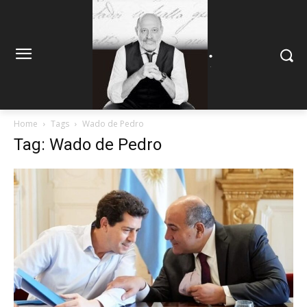
.
.
Home
Tags
Wado de Pedro
Tag: Wado de Pedro