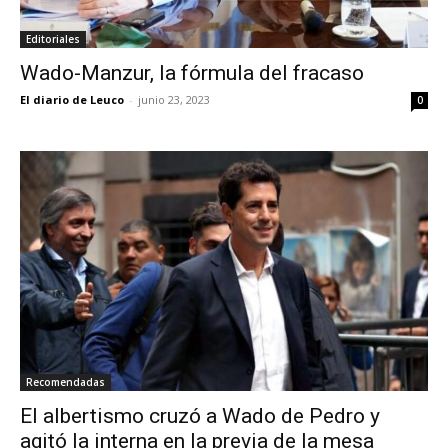
Editoriales
Wado-Manzur, la fórmula del fracaso
El diario de Leuco
-
junio 23, 2023
0
Recomendadas
El albertismo cruzó a Wado de Pedro y
agitó la interna en la previa de la mesa