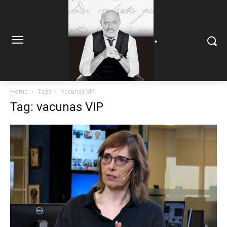
.
.
Home
Tags
Vacunas VIP
Tag: vacunas VIP