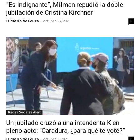
“Es indignante”, Milman repudió la doble
jubilación de Cristina Kirchner
El diario de Leuco
-
octubre 27, 2021
0
Redes Sociales Alert
Un jubilado cruzó a una intendenta K en
pleno acto: “Caradura, ¿para qué te voté?”
El diario de Leuco
-
octubre 6, 2021
0