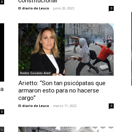
constitucional
0
El diario de Leuco
-
junio 20, 2023
0
Redes Sociales Alert
Arietto: “Son tan psicópatas que
la
armaron esto para no hacerse
cargo”
El diario de Leuco
-
marzo 11, 2022
0
0