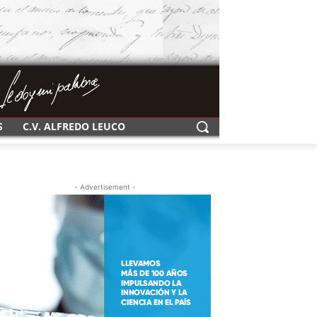
S
C.V. ALFREDO LEUCO
- Advertisement -