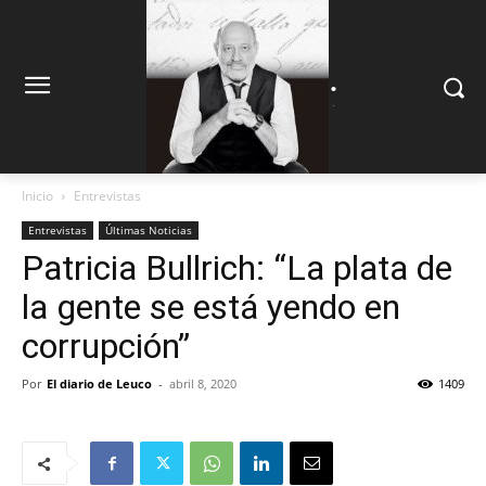
.
.
Inicio
Entrevistas
Entrevistas
Últimas Noticias
Patricia Bullrich: “La plata de
la gente se está yendo en
corrupción”
Por
El diario de Leuco
-
abril 8, 2020
1409