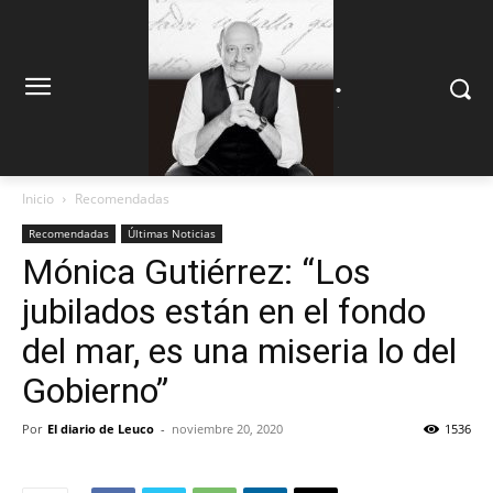
.
.
Inicio
Recomendadas
Recomendadas
Últimas Noticias
Mónica Gutiérrez: “Los
jubilados están en el fondo
del mar, es una miseria lo del
Gobierno”
Por
El diario de Leuco
-
noviembre 20, 2020
1536