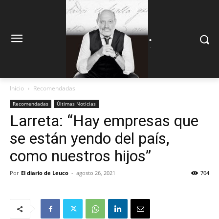
.
.
Inicio
Recomendadas
Recomendadas
Últimas Noticias
Larreta: “Hay empresas que
se están yendo del país,
como nuestros hijos”
Por
El diario de Leuco
-
agosto 26, 2021
704