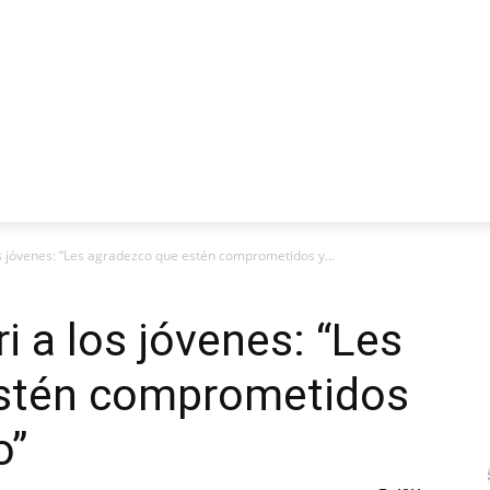
CIALES ALERT
MERCADO Y PRODUCCIÓN
FOTOS
VIDEO
s jóvenes: “Les agradezco que estén comprometidos y...
i a los jóvenes: “Les
estén comprometidos
o”