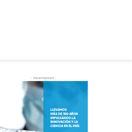
S
C.V. ALFREDO LEUCO
- Advertisement -