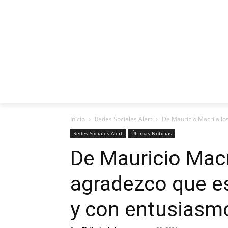
INICIO
ENTREVISTAS
REDES SO
Inicio
Redes Sociales Alert
De Mauricio Macri a lo
Redes Sociales Alert
Últimas Noticias
De Mauricio Macr
agradezco que 
y con entusiasm