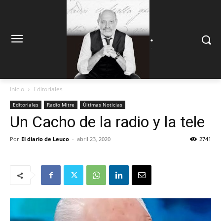
.
.
Inicio
Editoriales
Editoriales
Radio Mitre
Últimas Noticias
Un Cacho de la radio y la tele
Por
El diario de Leuco
-
abril 23, 2020
2741