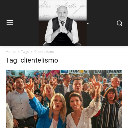
.
.
Home
Tags
Clientelismo
Tag: clientelismo