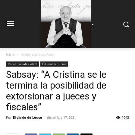
.
.
Inicio
Redes Sociales Alert
Redes Sociales Alert
Últimas Noticias
Sabsay: “A Cristina se le
termina la posibilidad de
extorsionar a jueces y
fiscales”
Por
El diario de Leuco
-
diciembre 17, 2021
1043