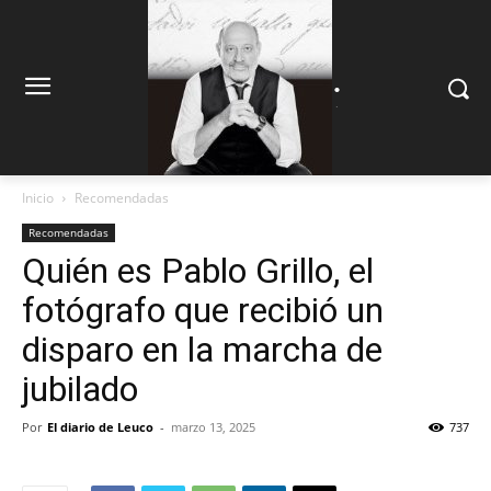
.
.
Inicio
Recomendadas
Recomendadas
Quién es Pablo Grillo, el
fotógrafo que recibió un
disparo en la marcha de
jubilado
Por
El diario de Leuco
-
marzo 13, 2025
737