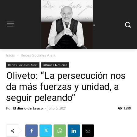
.
.
Inicio
Redes Sociales Alert
Redes Sociales Alert
Últimas Noticias
Oliveto: “La persecución nos
da más fuerzas y unidad, a
seguir peleando”
Por
El diario de Leuco
-
julio 6, 2021
1299