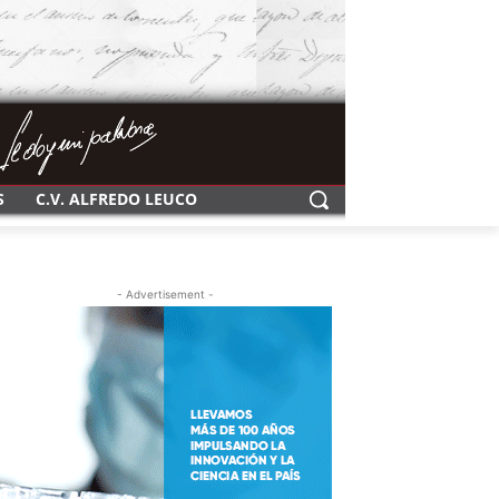
S
C.V. ALFREDO LEUCO
- Advertisement -