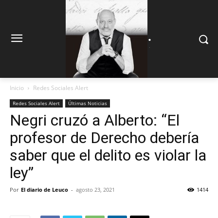
.
.
Inicio
Redes Sociales Alert
Redes Sociales Alert
Últimas Noticias
Negri cruzó a Alberto: “El
profesor de Derecho debería
saber que el delito es violar la
ley”
Por
El diario de Leuco
-
agosto 23, 2021
1414