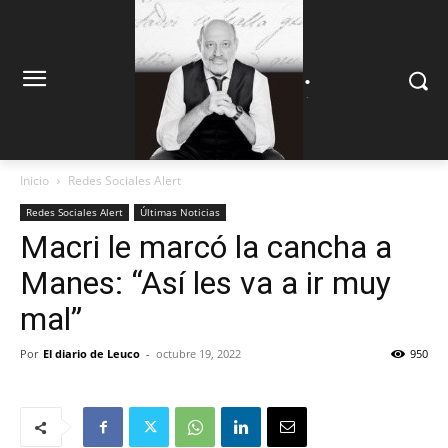
.
.
Inicio
Redes Sociales Alert
Redes Sociales Alert
Últimas Noticias
Macri le marcó la cancha a
Manes: “Así les va a ir muy
mal”
Por
El diario de Leuco
-
octubre 19, 2022
950