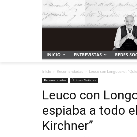
INICIO
ENTREVISTAS
REDES SO
Inicio
Recomendadas
Leuco con Longobardi: “Quie
Recomendadas
Últimas Noticias
Leuco con Longo
espiaba a todo e
Kirchner”