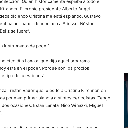
dilección. Quien históricamente espiaba a todo el
 Kirchner. El propio presidente Alberto Ángel
eos diciendo Cristina me está espiando. Gustavo
rgentina por haber denunciado a Stiusso. Néstor
éliz se fuera”.
n instrumento de poder”.
mo bien dijo Lanata, que dijo aquel programa
hoy está en el poder. Porque son los propios
te tipo de cuestiones”.
za Tristán Bauer que le editó a Cristina Kirchner, en
s pone en primer plano a distintos periodistas. Tengo
 dos ocasiones. Están Lanata, Nico Wiñazki, Miguel
.
buscarnos. Este energúmeno que está acusado por