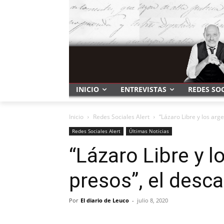
INICIO
ENTREVISTAS
REDES SO
Inicio
Redes Sociales Alert
“Lázaro Libre y los arg
Redes Sociales Alert
Últimas Noticias
“Lázaro Libre y l
presos”, el desc
Por
El diario de Leuco
-
julio 8, 2020