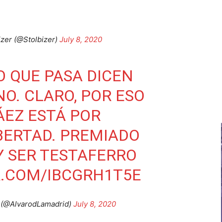
izer (@Stolbizer)
July 8, 2020
O QUE PASA DICEN
O. CLARO, POR ESO
ÁEZ ESTÁ POR
BERTAD. PREMIADO
 Y SER TESTAFERRO
R.COM/IBCGRH1T5E
 (@AlvarodLamadrid)
July 8, 2020