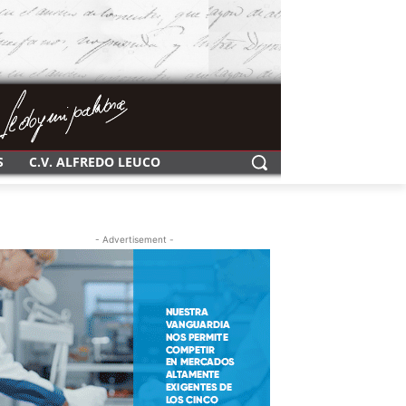
S
C.V. ALFREDO LEUCO
- Advertisement -