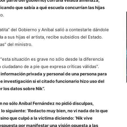
 por parte del gobierno) con una velada amenaza,
dicando que sabía a qué escuela concurrían las hijas
to.
atita” del Gobierno y Aníbal salió a contestarle dándole
a sus hijas el artista, recibe subsidios del Estado.
as” del ministro.
esta situación es grave no sólo desde la diferencia
 ciudadano de a pie que expresa críticas válidas”.
a información privada y personal de una persona para
e investigación si el citado funcionario hizo uso del
r los datos sobre Nik”.
ón no sólo Aníbal Fernández no pidió disculpas,
lo siguiente: ‘Redacto muy bien, no vi nada de lo que
 sino que culpó a la víctima diciendo: ‘Nik vive
spuesta por manifestar una visión opuesta a las