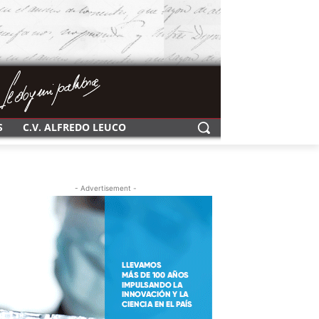
S
C.V. ALFREDO LEUCO
- Advertisement -