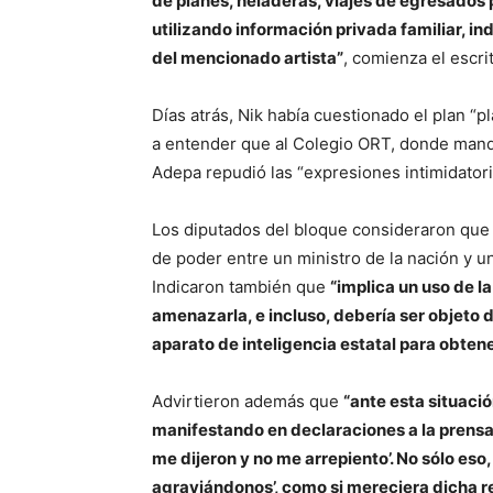
de planes, heladeras, viajes de egresados
utilizando información privada familiar, in
del mencionado artista”
, comienza el escri
Días atrás, Nik había cuestionado el plan “pl
a entender que al Colegio ORT, donde manda 
Adepa repudió las “expresiones intimidatori
Los diputados del bloque consideraron que “
de poder entre un ministro de la nación y un
Indicaron también que
“implica un uso de l
amenazarla, e incluso, debería ser objeto d
aparato de inteligencia estatal para obtene
Advirtieron además que
“ante esta situaci
manifestando en declaraciones a la prensa 
me dijeron y no me arrepiento’. No sólo eso,
agraviándonos’, como si mereciera dicha re