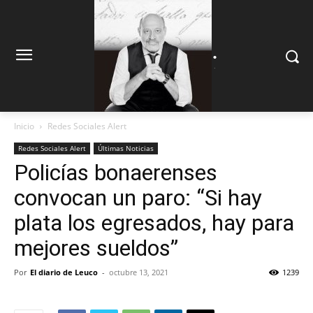
.
.
Inicio
Redes Sociales Alert
Redes Sociales Alert
Últimas Noticias
Policías bonaerenses
convocan un paro: “Si hay
plata los egresados, hay para
mejores sueldos”
Por
El diario de Leuco
-
octubre 13, 2021
1239