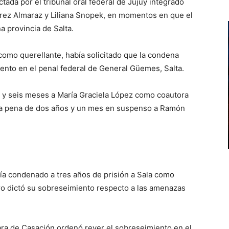
tada por el tribunal oral federal de Jujuy integrado
uárez Almaraz y Liliana Snopek, en momentos en que el
a provincia de Salta.
omo querellante, había solicitado que la condena
ento en el penal federal de General Güemes, Salta.
s y seis meses a María Graciela López como coautora
la pena de dos años y un mes en suspenso a Ramón
bía condenado a tres años de prisión a Sala como
ero dictó su sobreseimiento respecto a las amenazas
mara de Casación ordenó rever el sobreseimiento en el