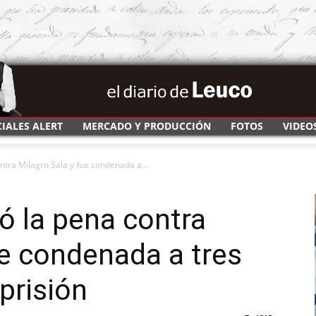
CIALES ALERT
MERCADO Y PRODUCCIÓN
FOTOS
VIDEO
ontra Milagro Sala y fue condenada a...
vó la pena contra
ue condenada a tres
prisión