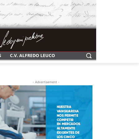
S
C.V. ALFREDO LEUCO
- Advertisement -