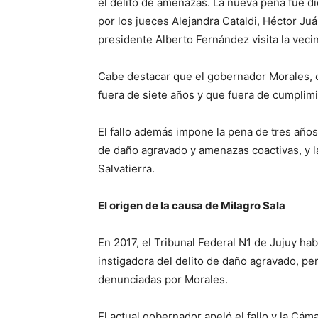
el delito de amenazas. La nueva pena fue dic
por los jueces Alejandra Cataldi, Héctor J
presidente Alberto Fernández visita la vecin
Cabe destacar que el gobernador Morales, c
fuera de siete años y que fuera de cumplimi
El fallo además impone la pena de tres año
de daño agravado y amenazas coactivas, y 
Salvatierra.
El origen de la causa de Milagro Sala
En 2017, el Tribunal Federal N1 de Jujuy ha
instigadora del delito de daño agravado, p
denunciadas por Morales.
El actual gobernador apeló el fallo y la Cá