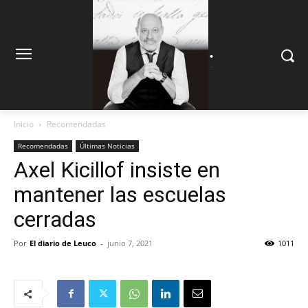
.
.
Inicio
Recomendadas
Recomendadas
Últimas Noticias
Axel Kicillof insiste en
mantener las escuelas
cerradas
Por
El diario de Leuco
-
junio 7, 2021
1011