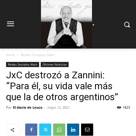
.
.
Inicio
Redes Sociales Alert
Redes Sociales Alert
Últimas Noticias
JxC destrozó a Zannini:
“Para él, su vida vale más
que la de otros argentinos”
Por
El diario de Leuco
-
mayo 12, 2021
1823