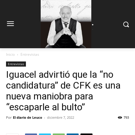
.
.
Inicio
Entrevistas
Entrevistas
Iguacel advirtió que la “no
candidatura” de CFK es una
nueva maniobra para
“escaparle al bulto”
Por
El diario de Leuco
-
diciembre 7, 2022
793