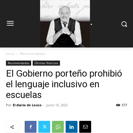
.
.
Inicio
Recomendadas
Recomendadas
Últimas Noticias
El Gobierno porteño prohibió
el lenguaje inclusivo en
escuelas
Por
El diario de Leuco
-
junio 10, 2022
577