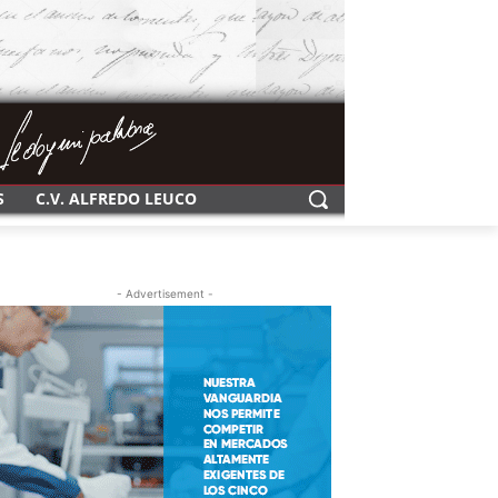
S
C.V. ALFREDO LEUCO
- Advertisement -