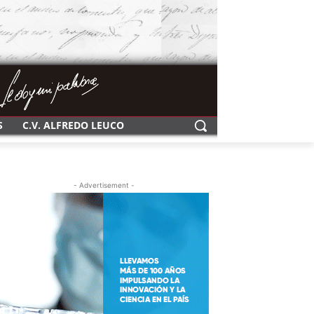
S
C.V. ALFREDO LEUCO
- Advertisement -